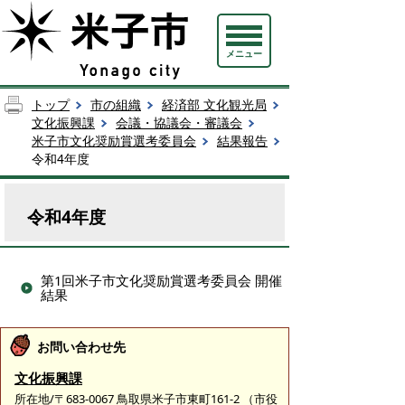
メニュー
トップ
市の組織
経済部 文化観光局
文化振興課
会議・協議会・審議会
米子市文化奨励賞選考委員会
結果報告
令和4年度
令和4年度
第1回米子市文化奨励賞選考委員会 開催
結果
お問い合わせ先
文化振興課
所在地/〒683-0067 鳥取県米子市東町161-2 （市役