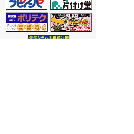
バナー広告を募集しています
サイトマップ
プライバシーポリシー
このサイトの考えかた
リンク・著作権
このサイトの使いかた
問い合わせ
米子市役所
〒683-8686 鳥取県米子市加
茂町一丁目1番地
代表番号：0859-22-7111
市
役所庁舎案内