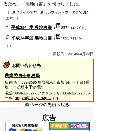
るため、「農地白書」を刊行しました。
（PDFファイルです。新しいウィンドウ・タブで開き
ます。）
平成25年度 農地白書
（
857キロバイト）
平成24年度 農地白書
（
1095キロバイ
ト）
掲載日：2014年4月22日
お問い合わせ先
農業委員会事務局
所在地/〒683-8686 鳥取県米子市加茂町一丁目1番
地 （市役所本庁舎2階）
電話/0859-23-5277 ファクシミリ/0859-23-5228 Eメ
ール/
nogyo@city.yonago.lg.jp
ページの先頭へ戻る
広告