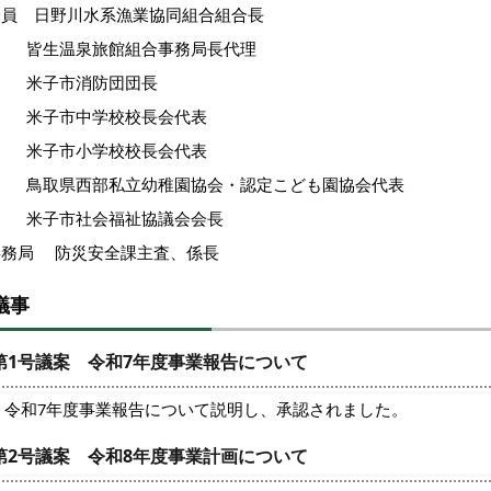
会員 日野川水系漁業協同組合組合長
皆生温泉旅館組合事務局長代理
米子市消防団団長
米子市中学校校長会代表
米子市小学校校長会代表
鳥取県西部私立幼稚園協会・認定こども園協会代表
米子市社会福祉協議会会長
事務局 防災安全課主査、係長
議事
第1号議案 令和7年度事業報告について
令和7年度事業報告について説明し、承認されました。
第2号議案 令和8年度事業計画について