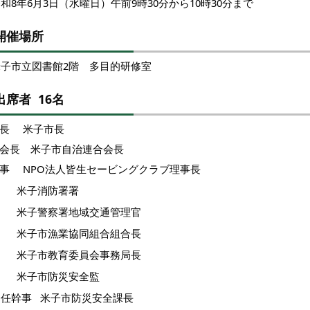
和8年6月3日（水曜日）午前9時30分から10時30分まで
開催場所
米子市立図書館2階 多目的研修室
出席者 16名
長 米子市長
会長 米子市自治連合会長
事 NPO法人皆生セービングクラブ理事長
米子消防署署
米子警察署地域交通管理官
米子市漁業協同組合組合長
米子市教育委員会事務局長
米子市防災安全監
常任幹事 米子市防災安全課長