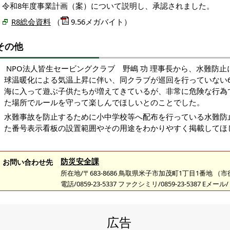
令和8年度事業計画（案）について説明し、承認されました。
R8総会資料
（
9.56メガバイト）
その他
NPO法人皆生セービングクラブ 野嶋 功 理事長から、水難防
球温暖化による気温上昇に伴い、同クラブが巡回を行っていない
海に入って遊ぶ子供たちが増えてきているが、非常に危険な行為
た場所でルールを守って楽しんでほしいとのことでした。
水難事故を防止するために小中学校等へ配布を行っている水難防
た番号表示看板の設置範囲やその用途をわかりやすく掲載してほ
防災安全課
お問い合わせ先
所在地/〒683-8686 鳥取県米子市加茂町1丁目1番地 （
電話/0859-23-5337 ファクシミリ/0859-23-5387 Eメール/
広告