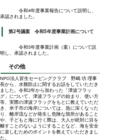
令和4年度事業報告について説明し、
承認されました。
第2号議案 令和5年度事業計画について
令和5年度事業計画（案）について説
明し、承認されました。
その他
NPO法人皆生セービングクラブ 野嶋 功 理事
長から、水難防止に関するお話をしていただき
ました。令和2年から加わった「津波フラッ
グ」について、津波フラッグの始まり、使い方
等、実際の津波フラッグをもとに教えていただ
き、米子市の海岸については、急に深くなった
り、離岸流などが発生し危険な箇所があること
や、子どもと海に行く際は、大人が絶対に目を
離すことのないようにすることなど、海を安全
に楽しむためのポイントを教えていただきまし
た。