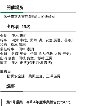
開催場所
米子市立図書館2階多目的研修室
出席者 13名
会長 伊木 隆司
幹事 河津 幸雄、野嶋 功、安達 憲吾、長谷川
和秀、松本 清志
常任幹事 田中 崇詞
会員 佐藤 英夫、伊澤 勇人(代理 大塚 寿史)、
山浦 俊也、田後 良文、杉村 正男
顧問 奥村 正博(代理 西畑 貴博)
事務局
防災安全課 柴田主査、三澤係長
議事
第1号議案 令和4年度事業報告について