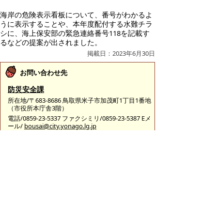
海岸の危険表示看板について、番号がわかるよ
うに表示することや、本年度配付する水難チラ
シに、海上保安部の緊急連絡番号118を記載す
るなどの提案が出されました。
掲載日：2023年6月30日
お問い合わせ先
防災安全課
所在地/〒683-8686 鳥取県米子市加茂町1丁目1番地
（市役所本庁舎3階）
電話/0859-23-5337 ファクシミリ/0859-23-5387 Eメ
ール/
bousai@city.yonago.lg.jp
ページの先頭へ戻る
広告