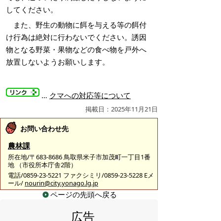
してください。
また、野生の動物に餌を与える等の餌付
け行為は絶対に行わないでください。誘因
物となる野菜・果物などの食べ物を戸外へ
放置しないようお願いします。
…
クマへの対応等について
掲載日：2025年11月21日
お問い合わせ先
農林課
所在地/〒683-8686 鳥取県米子市加茂町一丁目1番
地 （市役所本庁舎2階）
電話/0859-23-5221 ファクシミリ/0859-23-5228 Eメ
ール/
nourin@city.yonago.lg.jp
ページの先頭へ戻る
広告