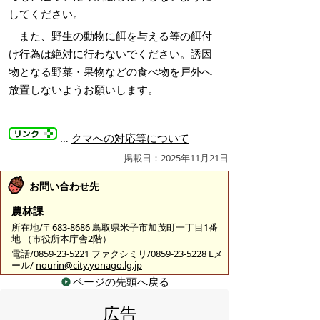
してください。
また、野生の動物に餌を与える等の餌付
け行為は絶対に行わないでください。誘因
物となる野菜・果物などの食べ物を戸外へ
放置しないようお願いします。
…
クマへの対応等について
掲載日：2025年11月21日
お問い合わせ先
農林課
所在地/〒683-8686 鳥取県米子市加茂町一丁目1番
地 （市役所本庁舎2階）
電話/0859-23-5221 ファクシミリ/0859-23-5228 Eメ
ール/
nourin@city.yonago.lg.jp
ページの先頭へ戻る
広告