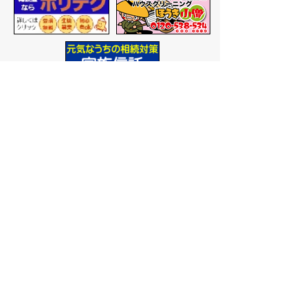
バナー広告を募集しています
サイトマップ
プライバシーポリシー
このサイトの考えかた
リンク・著作権
このサイトの使いかた
問い合わせ
米子市役所
〒683-8686 鳥取県米子市加
茂町一丁目1番地
代表番号：0859-22-7111
市
役所庁舎案内
開庁時間：
平日午前9時から
午後5時まで
（祝日、年末年
始を除く）