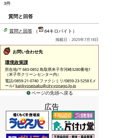
3件
質問と回答
質問と回答
（
64キロバイト）
掲載日：2025年7月18日
お問い合わせ先
環境政策課
所在地/〒683-0852 鳥取県米子市河崎3280番地1
（米子市クリーンセンター内）
電話/0859-21-0740 ファクシミリ/0859-23-5258 Eメ
ール/
kankyoseisaku@city.yonago.lg.jp
ページの先頭へ戻る
広告