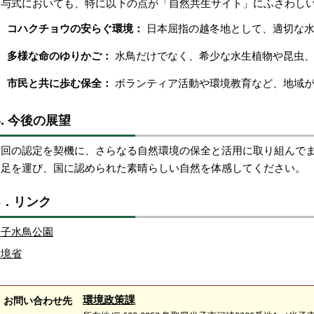
授与式においても、特に以下の点が「自然共生サイト」にふさわし
コハクチョウの安らぐ環境：
日本屈指の越冬地として、適切な水
多様な命のゆりかご：
水鳥だけでなく、希少な水生植物や昆虫、
市民と共に歩む保全：
ボランティア活動や環境教育など、地域が
4. 今後の展望
今回の認定を契機に、さらなる自然環境の保全と活用に取り組んでま
に足を運び、国に認められた素晴らしい自然を体感してください。
5．リンク
米子水鳥公園
環境省
環境政策課
お問い合わせ先