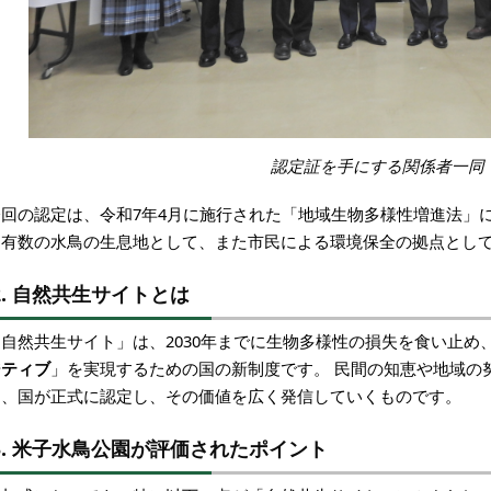
認定証を手にする関係者一同
今回の認定は、令和7年4月に施行された「地域生物多様性増進法」
も有数の水鳥の生息地として、また市民による環境保全の拠点とし
2. 自然共生サイトとは
「自然共生サイト」は、2030年までに生物多様性の損失を食い止め
ジティブ
」を実現するための国の新制度です。 民間の知恵や地域の
を、国が正式に認定し、その価値を広く発信していくものです。
3. 米子水鳥公園が評価されたポイント