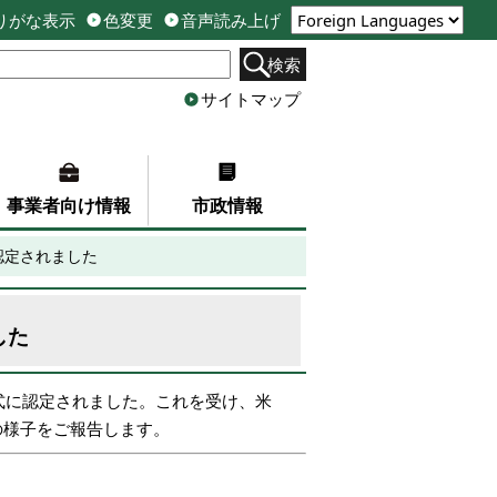
りがな表示
色変更
音声読み上げ
検索
サイトマップ
事業者向け情報
市政情報
認定されました
した
式に認定されました。これを受け、米
の様子をご報告します。