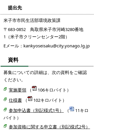
提出先
米子市市民生活部環境政策課
〒683-0852 鳥取県米子市河崎3280番地
1（米子市クリーンセンター2階）
Eメール：kankyoseisaku@city.yonago.lg.jp
資料
募集についての詳細は、次の資料をご確認
ください。
実施要領
（
106キロバイト）
仕様書
（
102キロバイト）
参加申込書（別記様式1号）
（
11キロ
バイト）
参加資格に関する申立書（別記様式2号）