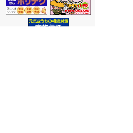
バナー広告を募集しています
サイトマップ
プライバシーポリシー
このサイトの考えかた
リンク・著作権
このサイトの使いかた
問い合わせ
米子市役所
〒683-8686 鳥取県米子市加
茂町一丁目1番地
代表番号：0859-22-7111
市
役所庁舎案内
開庁時間：
平日午前9時から
午後5時まで
（祝日、年末年
始を除く）