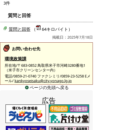
3件
質問と回答
質問と回答
（
64キロバイト）
掲載日：2025年7月18日
お問い合わせ先
環境政策課
所在地/〒683-0852 鳥取県米子市河崎3280番地1
（米子市クリーンセンター内）
電話/0859-21-0740 ファクシミリ/0859-23-5258 Eメ
ール/
kankyoseisaku@city.yonago.lg.jp
ページの先頭へ戻る
広告