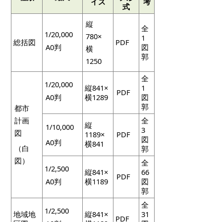
イズ
考
式
縦
全
1/20,000
780×
1
総括図
PDF
A0判
図
横
郭
1250
全
1/20,000
縦841×
1
PDF
A0判
横1289
図
郭
都市
計画
全
縦
1/10,000
3
図
1189×
PDF
図
A0判
横841
（白
郭
図）
全
1/2,500
縦841×
66
PDF
A0判
横1189
図
郭
全
1/2,500
地域地
縦841×
31
PDF