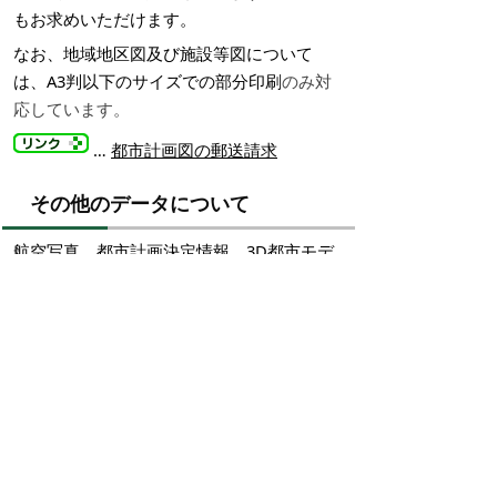
もお求めいただけます。
なお、地域地区図及び施設等図について
は、A3判以下のサイズでの部分印刷
のみ対
応しています。
…
都市計画図の郵送請求
その他のデータについて
航空写真、都市計画決定情報、3D都市モデ
ルのデータについては、下記の外部サイト
からダウンロードすることができます。
…
G空間情報センター
（https://front.geospatial.jp/）
掲載日：2025年7月3日
お問い合わせ先
都市創造課