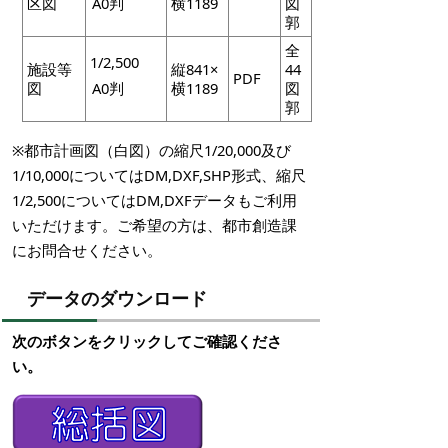
区図
A0判
横1189
図
郭
全
1/2,500
施設等
縦841×
44
PDF
図
A0判
横1189
図
郭
※都市計画図（白図）の縮尺1/20,000及び
1/10,000についてはDM,DXF,SHP形式、縮尺
1/2,500についてはDM,DXFデータもご利用
いただけます。ご希望の方は、都市創造課
にお問合せください。
データのダウンロード
次のボタンをクリックしてご確認くださ
い。