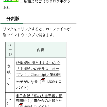
…
広報よなご（カタログポケッ
ト）
分割版
リンクをクリックすると、PDFファイルが
別ウインドウ・タブで開きます。
ペ
ー
内容
ジ
特集 錦の海とまちをつなぐ
表
「中海憩いのテラス」オー
紙
プン！／Close Up!／第53回
～
米子がいな祭
（
1,309
キロ
5
バイト）
米子市版「私の人生手帳」配
6～
布開始！／市からのお知らせ
9
（
403キロバイト）