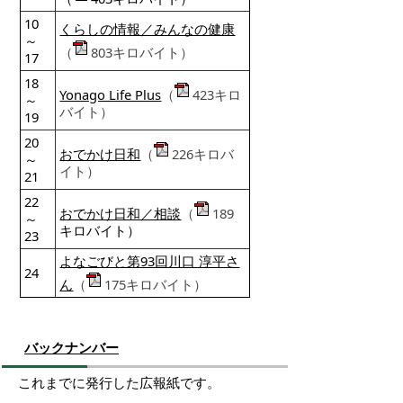
10
くらしの情報／みんなの健康
～
（
803キロバイト）
17
18
Yonago Life Plus
（
423キロ
～
バイト）
19
20
おでかけ日和
（
226キロバ
～
イト）
21
22
おでかけ日和／相談
（
189
～
キロバイト）
23
よなごびと第93回川口 淳平さ
24
ん
（
175キロバイト）
バックナンバー
これまでに発行した広報紙です。