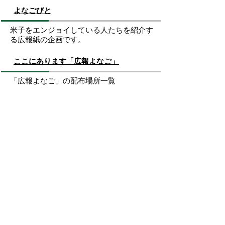
よなごびと
米子をエンジョイしている人たちを紹介す
る広報紙の企画です。
ここにあります「広報よなご」
「広報よなご」の配布場所一覧
お問い合わせ先
秘書広報課
所在地/〒683-8686 鳥取県米子市加茂町一丁目1番
地 （市役所本庁舎3階）
電話/0859-23-5372 ファクシミリ/0859-23-5395 Eメ
ール/
hisho@city.yonago.lg.jp
ページの先頭へ戻る
広告