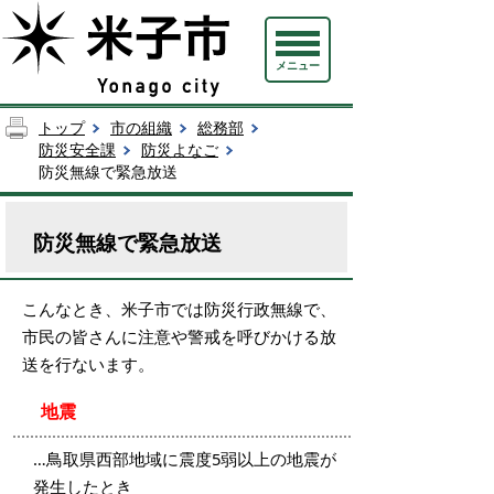
メニュー
トップ
市の組織
総務部
防災安全課
防災よなご
防災無線で緊急放送
防災無線で緊急放送
こんなとき、米子市では防災行政無線で、
市民の皆さんに注意や警戒を呼びかける放
送を行ないます。
地震
…鳥取県西部地域に震度5弱以上の地震が
発生したとき