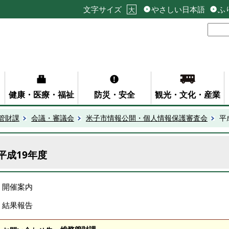
文字サイズ
やさしい日本語
ふ
大
健康・医療・福祉
防災・安全
観光・文化・産業
管財課
会議・審議会
米子市情報公開・個人情報保護審査会
平
平成19年度
開催案内
結果報告