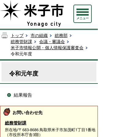
メニュー
トップ
市の組織
総務部
総務管財課
会議・審議会
米子市情報公開・個人情報保護審査会
令和元年度
令和元年度
結果報告
お問い合わせ先
総務管財課
所在地/〒683-8686 鳥取県米子市加茂町1丁目1番地
（市役所本庁舎3階）