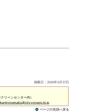
掲載日：2026年3月27日
米子市クリーンセンター内）
kankyoseisaku@city.yonago.lg.jp
ページの先頭へ戻る