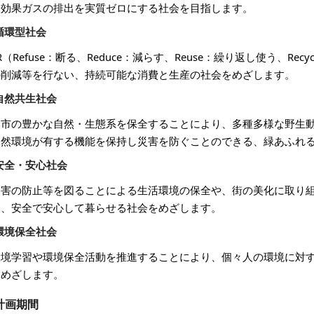
室効果ガスの排出を実質ゼロにする社会を目指します。
循環型社会
R（Refuse：断る、Reduce：減らす、Reuse：繰り返し使う、R
の削減等を行ない、持続可能な消費と生産の社会をめざします。
自然共生社会
本市の豊かな自然・生態系を保全することにより、多種多様な野生
自然環境が有する機能を保持し災害を防ぐことのできる、緑あふれ
安全・安心社会
公害の防止等を図ることによる生活環境の保全や、街の美化に取り
め、安全で安心して暮らせる社会をめざします。
環境保全社会
環境学習や環境保全活動を推進することにより、個々人の環境に対
をめざします。
計画期間