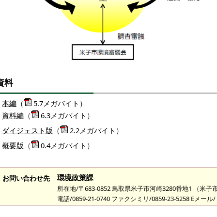
資料
本編
（
5.7メガバイト）
資料編
（
6.3メガバイト）
ダイジェスト版
（
2.2メガバイト）
概要版
（
0.4メガバイト）
環境政策課
お問い合わせ先
所在地/〒683-0852 鳥取県米子市河崎3280番地1 （
電話/0859-21-0740 ファクシミリ/0859-23-5258 Eメール/