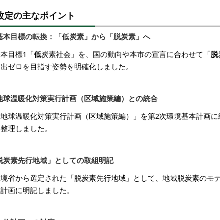
改定の主なポイント
基本目標の転換：「低炭素」から「脱炭素」へ
本目標1「
低
炭素社会」を、国の動向や本市の宣言に合わせて「
脱
排出ゼロを目指す姿勢を明確化しました。
地球温暖化対策実行計画（区域施策編）との統合
「地球温暖化対策実行計画（区域施策編）」を第2次環境基本計画に
を整理しました。
脱炭素先行地域」としての取組明記
環境省から選定された「脱炭素先行地域」として、地域脱炭素のモデ
本計画に明記しました。