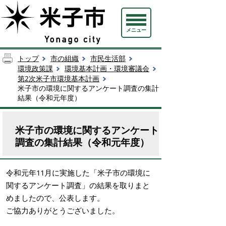
メニュー
米
米
米
米
米
米
米
米
子
子
子
子
子
子
子
子
トップ
市の組織
市民生活部
市
市
市
市
市
市
市
市
環境政策課
環境基本計画・環境審議会
環
環
環
環
環
環
環
環
第2次米子市環境基本計画
境
境
境
境
境
境
境
境
米子市の環境に関するアンケート調査の集計
基
基
基
基
基
基
基
基
結果（令和元年度）
本
本
本
本
本
本
本
本
計
計
計
計
計
計
計
計
画
画
画
画
画
画
画
画
米子市の環境に関するアンケート
［改
［改
［改
［改
［改
［改
［改
［改
定
定
定
定
定
定
定
定
調査の集計結果（令和元年度）
版］
版］
版］
版］
版］
版］
版］
版］
（2016
（2016
（2016
（2016
（2016
（2016
（2016
（2016
中
中
中
中
中
中
中
中
令和元年11月に実施した「米子市の環境に
間
間
間
間
間
間
間
間
関するアンケート調査」の結果を取りまと
見
見
見
見
見
見
見
見
直
直
直
直
直
直
直
直
めましたので、公表します。
し）
し）
し）
し）
し）
し
し）
し）
ご協力ありがとうございました。