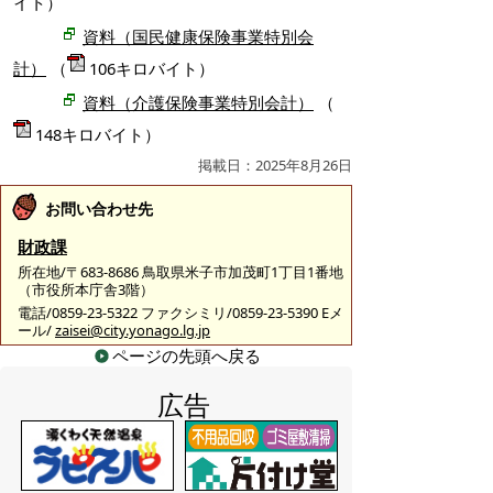
イト）
資料（国民健康保険事業特別会
計）
（
106キロバイト）
資料（介護保険事業特別会計）
（
148キロバイト）
掲載日：2025年8月26日
お問い合わせ先
財政課
所在地/〒683-8686 鳥取県米子市加茂町1丁目1番地
（市役所本庁舎3階）
電話/0859-23-5322 ファクシミリ/0859-23-5390 Eメ
ール/
zaisei@city.yonago.lg.jp
ページの先頭へ戻る
広告