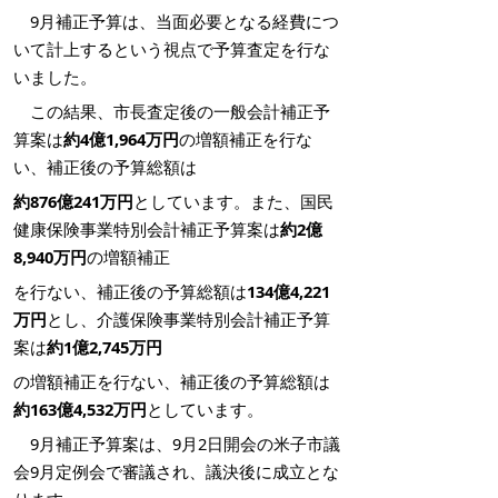
9月補正予算は、当面必要となる経費につ
いて計上するという視点で予算査定を行な
いました。
この結果、市長査定後の一般会計補正予
算案は
約4億1,964万円
の増額補正を行な
い、補正後の予算総額は
約
876億241万
円
としています。また、国民
健康保険事業特別会計補正予算案は
約2億
8,940万円
の増額補正
を行ない、補正後の予算総額は
134億4,221
万円
とし、介護保険事業特別会計補正予算
案は
約1億2,745万円
の増額補正を行ない、補正後の予算総額は
約163億4,532万円
としています。
9月補正予算案は、9月2日開会の米子市議
会9月定例会で審議され、議決後に成立とな