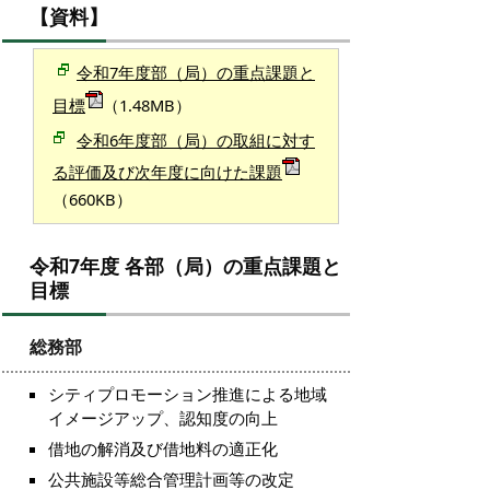
【資料】
令和7年度部（局）の
重点課題と
（1.48MB）
目標
令和6年度部（局）の取組に対す
る評価
及び次年度に向けた課
題
（660KB）
令和7年度 各部（局）の重点課題と
目標
総務部
シティプロモーション推進による地域
イメージアップ、認知度の向上
借地の解消及び借地料の適正化
公共施設等総合管理計画等の改定