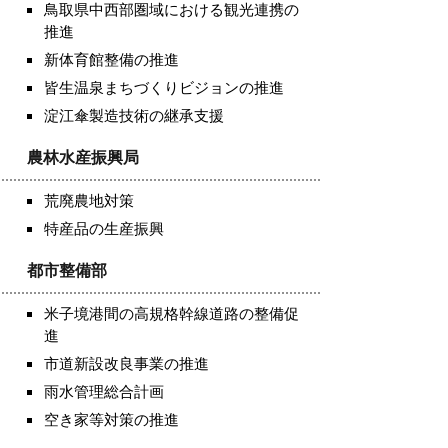
鳥取県中西部圏域における観光連携の
推進
新体育館整備の推進
皆生温泉まちづくりビジョンの推進
淀江傘製造技術の継承支援
農林水産振興局
荒廃農地対策
特産品の生産振興
都市整備部
米子境港間の高規格幹線道路の整備促
進
市道新設改良事業の推進
雨水管理総合計画
空き家等対策の推進