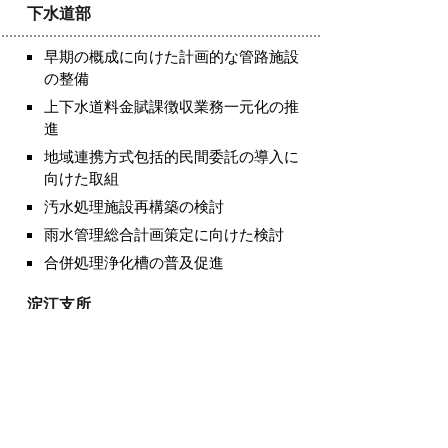
下水道部
早期の概成に向けた計画的な管路施設
の整備
上下水道料金賦課徴収業務一元化の推
進
地域連携方式包括的民間委託の導入に
向けた取組
汚水処理施設再構築の検討
雨水管理総合計画策定に向けた検討
合併処理浄化槽の普及促進
淀江支所
市民に親しまれ、利便性の高い支所づ
くりの推進
教育委員会事務局