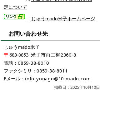
定について
…
じゅうmado米子ホームページ
お問い合わせ先
じゅうmado米子
683-0853
米子市両三柳2360-8
電話：
0859-38-8010
ファクシミリ：
0859-38-8011
Eメール：
info-yonago@10-mado.com
掲載日：2025年10月10日
お問い合わせ先
住宅政策課
所在地/〒683-8686 鳥取県米子市糀町一丁目160
（糀町庁舎（西部総合事務所3号館）1階）
空き家・空き地対策室
電話番号/0859-23-5288 FAX/0859-23-5394
市営住宅担当