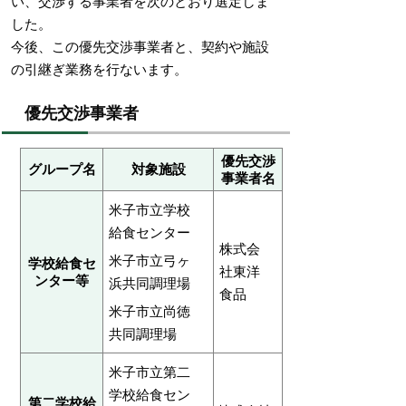
い、交渉する事業者を次のとおり選定しま
した。
今後、この優先交渉事業者と、契約や施設
の引継ぎ業務を行ないます。
優先交渉事業者
優先交渉
グループ名
対象施設
事業者名
米子市立学校
給食センター
株式会
米子市立弓ヶ
学校給食セ
社東洋
ンター等
浜共同調理場
食品
米子市立尚徳
共同調理場
米子市立第二
学校給食セン
第二学校給