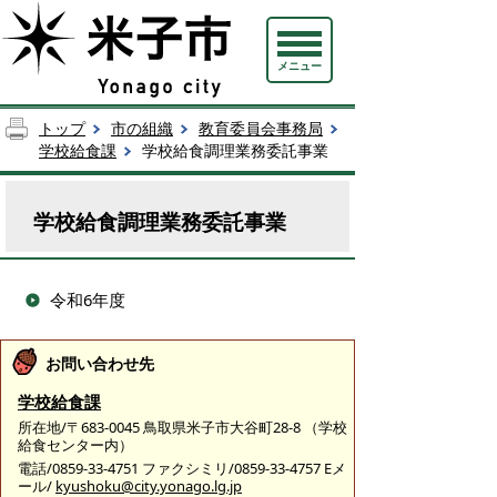
メニュー
トップ
市の組織
教育委員会事務局
学校給食課
学校給食調理業務委託事業
学校給食調理業務委託事業
令和6年度
お問い合わせ先
学校給食課
所在地/〒683-0045 鳥取県米子市大谷町28-8 （学校
給食センター内）
電話/0859-33-4751 ファクシミリ/0859-33-4757 Eメ
ール/
kyushoku@city.yonago.lg.jp