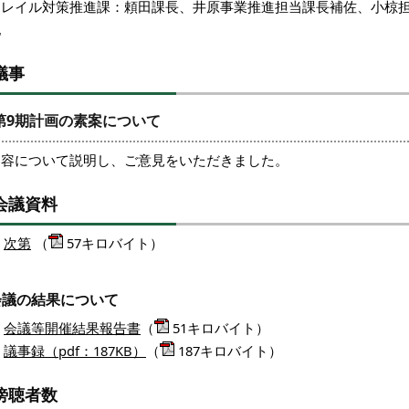
フレイル対策推進課：頼田課長、井原事業推進担当課長補佐、小
他
議事
第9期計画の素案について
内容について説明し、ご意見をいただきました。
会議資料
次第
（
57キロバイト）
会議の結果について
会議等開催結果報告書
（
51キロバイト）
議事録（pdf：187KB）
（
187キロバイト）
傍聴者数