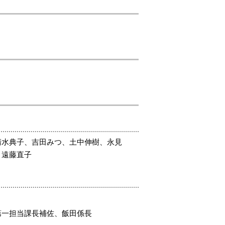
清水典子、吉田みつ、土中伸樹、永見
、遠藤直子
第一担当課長補佐、飯田係長