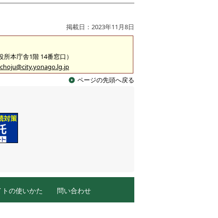
掲載日：2023年11月8日
市役所本庁舎1階 14番窓口）
choju@city.yonago.lg.jp
ページの先頭へ戻る
イトの使いかた
問い合わせ