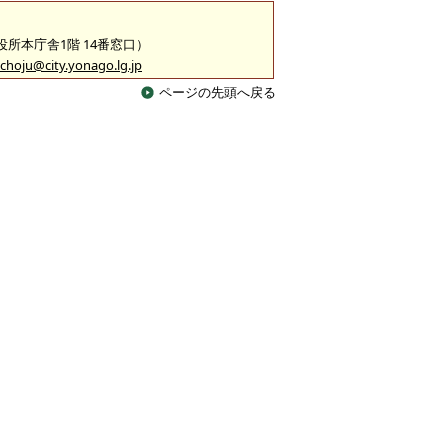
市役所本庁舎1階 14番窓口）
choju@city.yonago.lg.jp
ページの先頭へ戻る