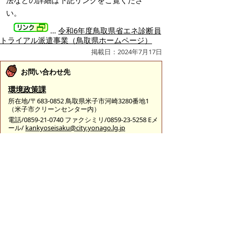
法などの詳細は下記リンクをご覧くださ
い。
…
令和6年度鳥取県省エネ診断員
トライアル派遣事業（鳥取県ホームページ）
掲載日：2024年7月17日
お問い合わせ先
環境政策課
所在地/〒683-0852 鳥取県米子市河崎3280番地1
（米子市クリーンセンター内）
電話/0859-21-0740 ファクシミリ/0859-23-5258 Eメ
ール/
kankyoseisaku@city.yonago.lg.jp
ページの先頭へ戻る
広告