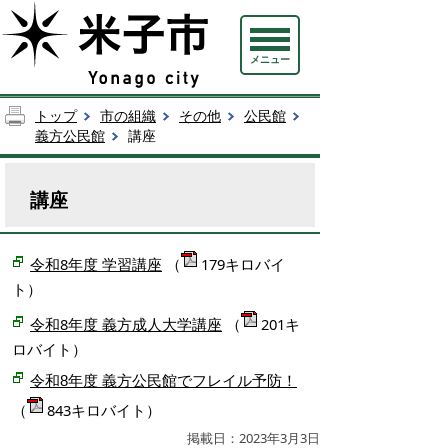
メニュー
トップ
市の組織
その他
公民館
義方公民館
講座
講座
令和8年度 学習講座
（
179キロバイ
ト）
令和8年度 義方成人大学講座
（
201キ
ロバイト）
令和8年度 義方公民館でフレイル予防！
（
843キロバイト）
掲載日：2023年3月3日