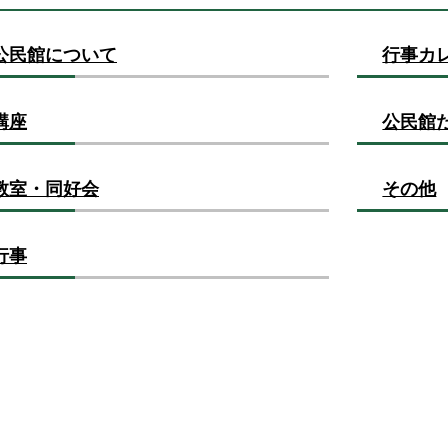
公民館について
行事カ
講座
公民館
教室・同好会
その他
行事