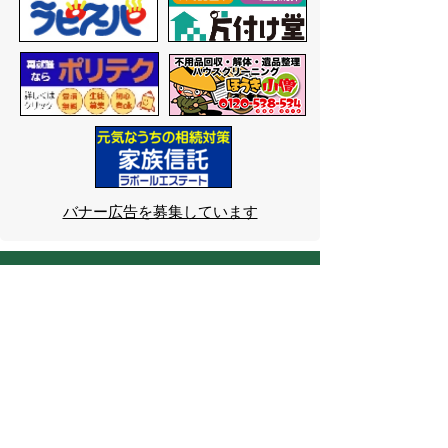
バナー広告を募集しています
サイトマップ
プライバシーポリシー
このサイトの考えかた
リンク・著作権
このサイトの使いかた
問い合わせ
米子市役所
〒683-8686 鳥取県米子市加
茂町一丁目1番地
代表番号：0859-22-7111
市