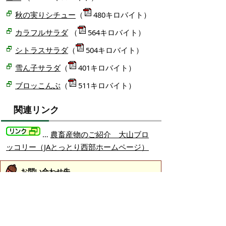
秋の実りシチュー
（
480キロバイト）
カラフルサラダ
（
564キロバイト）
シトラスサラダ
（
504キロバイト）
雪ん子サラダ
（
401キロバイト）
ブロッこんぶ
（
511キロバイト）
関連リンク
…
農畜産物のご紹介 大山ブロ
ッコリー（JAとっとり西部ホームページ）
お問い合わせ先
農林課
所在地/〒683-8686 鳥取県米子市加茂町一丁目1番
地 （市役所本庁舎2階）
電話/0859-23-5221 ファクシミリ/0859-23-5228 Eメ