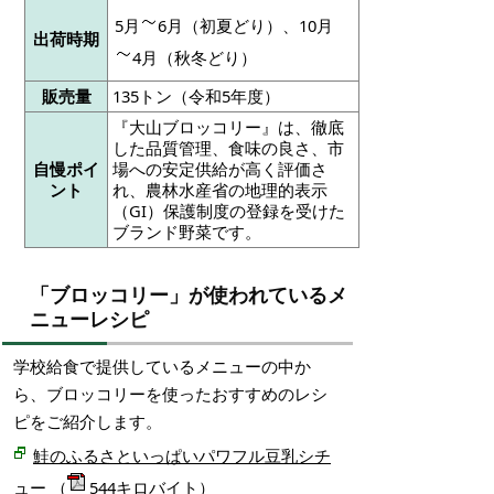
5月
6月（初夏どり）、10月
出荷時期
4月（秋冬どり）
販売量
135トン（令和5年度）
『大山ブロッコリー』は、徹底
した品質管理、食味の良さ、市
自慢ポイ
場への安定供給が高く評価さ
ント
れ、農林水産省の地理的表示
（GI）保護制度の登録を受けた
ブランド野菜です。
「ブロッコリー」が使われているメ
ニューレシピ
学校給食で提供しているメニューの中か
ら、ブロッコリーを使ったおすすめのレシ
ピをご紹介します。
鮭のふるさといっぱいパワフル豆乳シチ
ュー
（
544キロバイト）