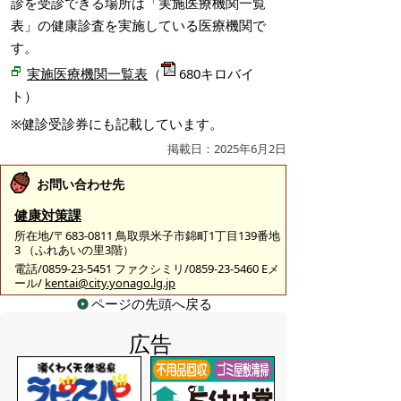
診を受診できる場所は「実施医療機関一覧
表」の健康診査を実施している医療機関で
す。
実施医療機関一覧表
（
680キロバイ
ト）
※健診受診券にも記載しています。
掲載日：2025年6月2日
お問い合わせ先
健康対策課
所在地/〒683-0811 鳥取県米子市錦町1丁目139番地
3 （ふれあいの里3階）
電話/0859-23-5451 ファクシミリ/0859-23-5460 Eメ
ール/
kentai@city.yonago.lg.jp
ページの先頭へ戻る
広告