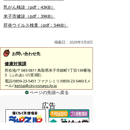
乳がん検診（pdf：43KB）
米子市健診（pdf：39KB）
肝炎ウイルス検査（pdf：54KB）
掲載日：2026年5月8日
お問い合わせ先
健康対策課
所在地/〒683-0811 鳥取県米子市錦町1丁目139番地
3 （ふれあいの里3階）
電話/0859-23-5451 ファクシミリ/0859-23-5460 Eメ
ール/
kentai@city.yonago.lg.jp
ページの先頭へ戻る
広告