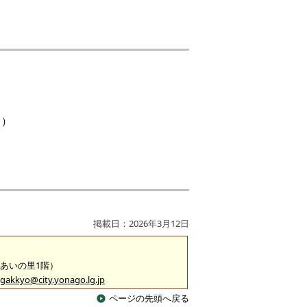
ト）
掲載日：2026年3月12日
ふれあいの里1階）
gakkyo@city.yonago.lg.jp
ページの先頭へ戻る