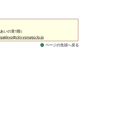
ふれあいの里1階）
gakkyo@city.yonago.lg.jp
ページの先頭へ戻る