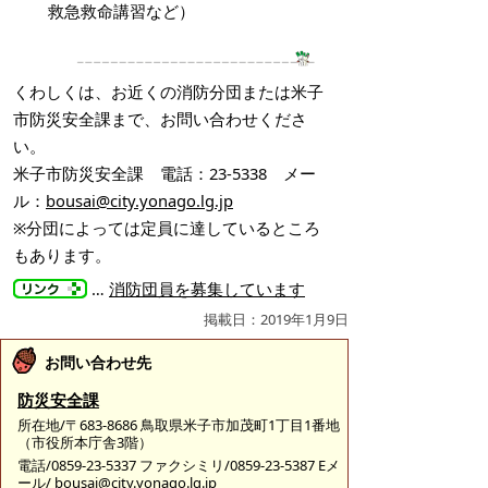
救急救命講習など）
くわしくは、お近くの消防分団または米子
市防災安全課まで、お問い合わせくださ
い。
米子市防災安全課 電話：23-5338 メー
ル：
bousai@city.yonago.lg.jp
※分団によっては定員に達しているところ
もあります。
…
消防団員を募集しています
掲載日：2019年1月9日
お問い合わせ先
防災安全課
所在地/〒683-8686 鳥取県米子市加茂町1丁目1番地
（市役所本庁舎3階）
電話/0859-23-5337 ファクシミリ/0859-23-5387 Eメ
ール/
bousai@city.yonago.lg.jp