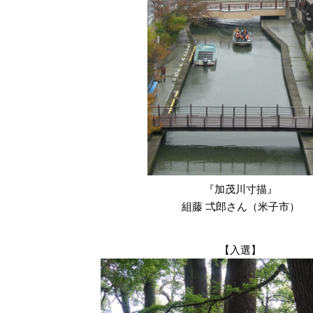
『加茂川寸描』
組藤 弌郎さん（米子市）
【入選】