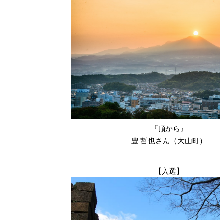
『頂から』
豊 哲也さん（大山町）
【入選】