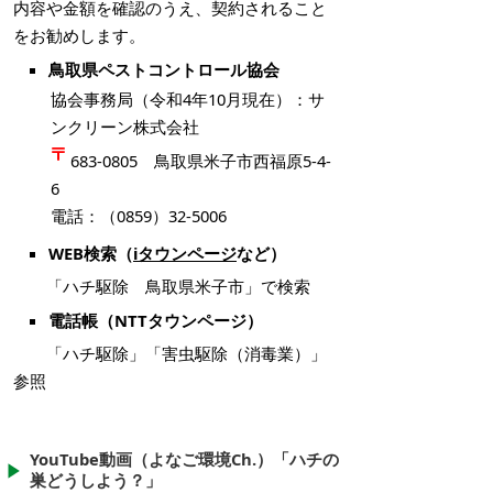
内容や金額を確認のうえ、契約されること
をお勧めします。
鳥取県ペストコントロール協会
協会事務局（令和4年10月現在）：サ
ンクリーン株式会社
683-0805 鳥取県米子市西福原5-4-
6
電話：（0859）32-5006
WEB検索（
iタウンページ
など）
「ハチ駆除 鳥取県米子市」で検索
電話帳（NTTタウンページ）
「ハチ駆除」「害虫駆除（消毒業）」
参照
YouTube動画（よなご環境Ch.）「ハチの
巣どうしよう？」