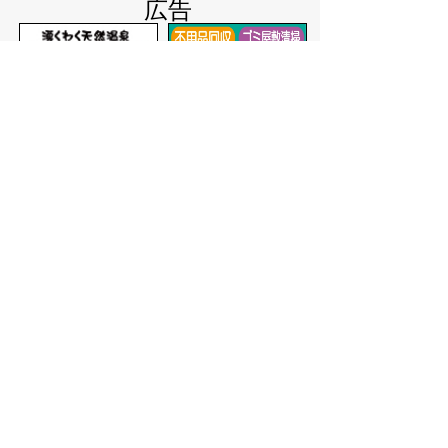
広告
バナー広告を募集しています
サイトマップ
プライバシーポリシー
このサイトの考えかた
リンク・著作権
このサイトの使いかた
問い合わせ
米子市役所
〒683-8686 鳥取県米子市加