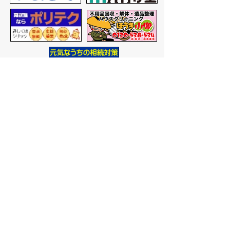
バナー広告を募集しています
サイトマップ
プライバシーポリシー
このサイトの考えかた
リンク・著作権
このサイトの使いかた
問い合わせ
米子市役所
〒683-8686 鳥取県米子市加
茂町一丁目1番地
代表番号：0859-22-7111
市
役所庁舎案内
開庁時間：
平日午前9時から