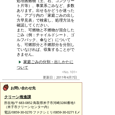
処理困難物（土、石、コンクリー
ト片等）、事業系ごみなど、多数
あります。出せるかどうか迷った
ら、アプリ内の「家庭ごみの出し
方早見表」で検索し、処理方法を
確認してください。
また、可燃物と不燃物が混合した
ごみ（例：チャイルドシート、ゴ
ルフバック、傘など）について
も、可燃部分と不燃部分を分別し
ていなければ、収集することがで
きません。
家庭ごみの分別・出しかたに
ついて
<No. 101>
更新日：2011年4月7日
お問い合わせ先
クリーン推進課
所在地/〒683-0852 鳥取県米子市河崎3280番地1
（米子市クリーンセンター内）
電話/0859-30-0270 ファクシミリ/0859-30-0271 Eメ