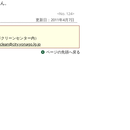
せん。
<No. 124>
更新日：2011年4月7日
米子市クリーンセンター内）
clean@city.yonago.lg.jp
ページの先頭へ戻る