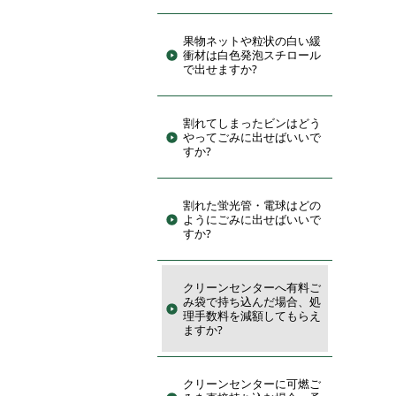
果物ネットや粒状の白い緩
衝材は白色発泡スチロール
で出せますか?
割れてしまったビンはどう
やってごみに出せばいいで
すか?
割れた蛍光管・電球はどの
ようにごみに出せばいいで
すか?
クリーンセンターへ有料ご
み袋で持ち込んだ場合、処
理手数料を減額してもらえ
ますか?
クリーンセンターに可燃ご