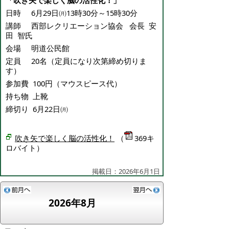
「吹き矢で楽しく脳の活性化！」
日時 6月29日㈪13時30分～15時30分
講師 西部レクリエーション協会 会長 安
田 智氏
会場 明道公民館
定員 20名（定員になり次第締め切りま
す）
参加費 100円（マウスピース代）
持ち物 上靴
締切り 6月22日㈪
吹き矢で楽しく脳の活性化！
（
369キ
ロバイト）
掲載日：2026年6月1日
2026年8月