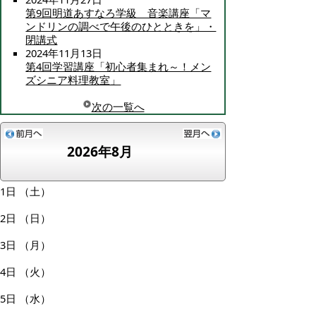
第9回明道あすなろ学級 音楽講座「マ
ンドリンの調べで午後のひとときを」・
閉講式
2024年11月13日
第4回学習講座「初心者集まれ～！メン
ズシニア料理教室」
次の一覧へ
2026年8月
1日
（土）
2日
（日）
3日
（月）
4日
（火）
5日
（水）