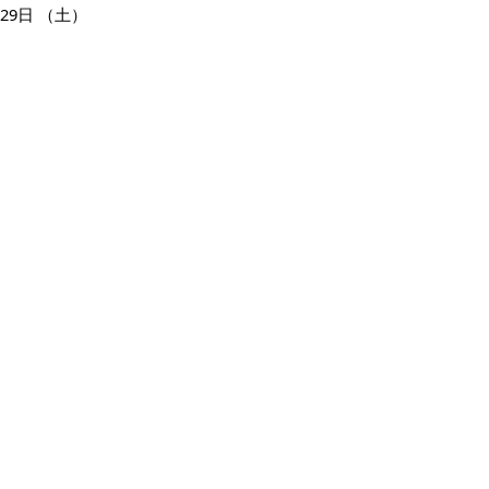
29日
（土）
30日
（日）
31日
（月）
ページの先頭へ戻る
広告
バナー広告を募集しています