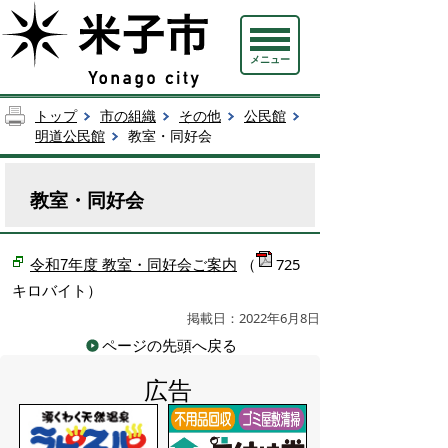
メニュー
トップ
市の組織
その他
公民館
明道公民館
教室・同好会
教室・同好会
（
725
令和7年度 教室・同好会ご案内
キロバイト）
掲載日：2022年6月8日
ページの先頭へ戻る
広告