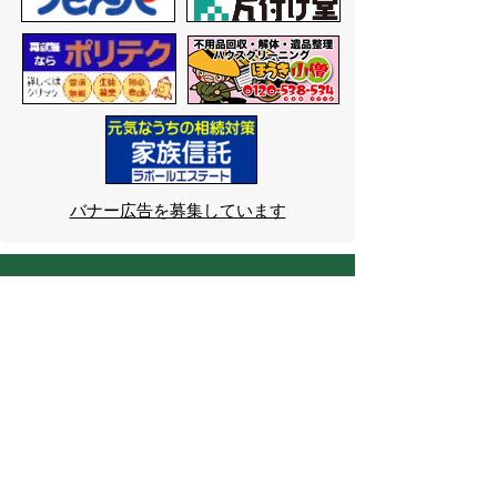
バナー広告を募集しています
サイトマップ
プライバシーポリシー
このサイトの考えかた
リンク・著作権
このサイトの使いかた
問い合わせ
米子市役所
〒683-8686 鳥取県米子市加
茂町一丁目1番地
代表番号：0859-22-7111
市
役所庁舎案内
開庁時間：
平日午前9時から