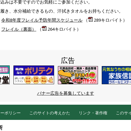
申込みは不要ですのでお気軽にご参加ください。
上履き、水分補給できるもの、汗拭きタオルをお持ちください。
令和8年度フレイル予防年間スケジュール
（
289キロバイト）
フレイル（裏面）
（
264キロバイト）
広告
バナー広告を募集しています
シーポリシー
このサイトの考えかた
リンク・著作権
このサ
所