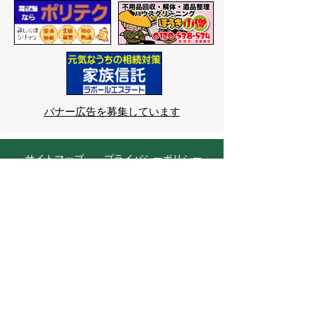
バナー広告を募集しています
サイトマップ
プライバシーポリシー
このサイトの考えかた
リンク・著作権
このサイトの使いかた
問い合わせ
米子市役所
〒683-8686 鳥取県米子市加
茂町一丁目1番地
代表番号：0859-22-7111
市
役所庁舎案内
開庁時間：
平日午前9時から
午後5時まで
（祝日、年末年