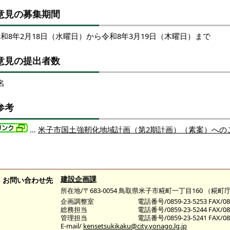
意見の募集期間
和8年2月18日（水曜日）から令和8年3月19日（木曜日）まで
意見の提出者数
名
参考
…
米子市国土強靭化地域計画（第2期計画）（素案）への
建設企画課
お問い合わせ先
所在地/〒683-0054 鳥取県米子市糀町一丁目160 （
企画調整室
電話番号/0859-23-5253 FAX/085
総務担当
電話番号/0859-23-5244 FAX/085
管理担当
電話番号/0859-23-5241 FAX/085
E-mail/
kensetsukikaku@city.yonago.lg.jp