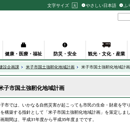
文字サイズ
やさしい日本語
ふ
大
健康・医療・福祉
防災・安全
観光・文化・産業
建設企画課
米子市国土強靭化地域計画
米子市国土強靭化地域計画
米子市国土強靭化地域計画
米子市では、いかなる自然災害が起こっても市民の生命・財産を守
ムを構築する指針として「米子市国土強靭化地域計画」を策定しま
画期間は、平成31年度から平成35年度までです。