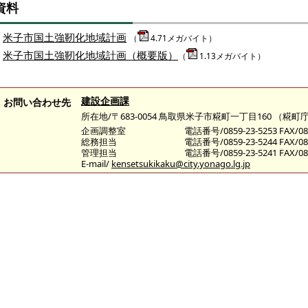
資料
米子市国土強靭化地域計画
（
4.71メガバイト）
米子市国土強靭化地域計画（概要版）
（
1.13メガバイト）
建設企画課
お問い合わせ先
所在地/〒683-0054 鳥取県米子市糀町一丁目160 （
企画調整室
電話番号/0859-23-5253 FAX/085
総務担当
電話番号/0859-23-5244 FAX/085
管理担当
電話番号/0859-23-5241 FAX/085
E-mail/
kensetsukikaku@city.yonago.lg.jp