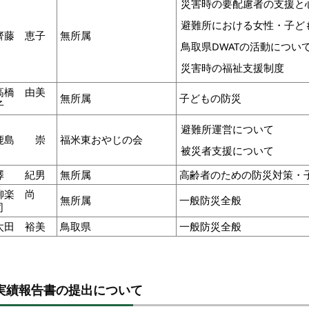
災害時の要配慮者の支援と
避難所における女性・子ど
齊藤 恵子
無所属
鳥取県DWATの活動につい
災害時の福祉支援制度
高橋 由美
無所属
子どもの防災
子
避難所運営について
鹿島 崇
福米東おやじの会
被災者支援について
澤 紀男
無所属
高齢者のための防災対策・
柳楽 尚
無所属
一般防災全般
司
太田 裕美
鳥取県
一般防災全般
実績報告書の提出について