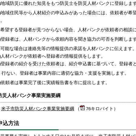
(1)地域防災に優れた知見をもつ防災士を防災人材バンクに登録しま
(2)地域住民等から人材紹介の申込みがあった場合には、依頼者が希
す。
（希望する登録者が見つからない場合、人材バンクが依頼者の相談
(3)登録者は、人材バンクから依頼内容を聞き協力の可否を判断しま
可能な場合は連絡先等の情報提供の承諾を人材バンクに伝えます
4)人材バンクが依頼者へ登録者の情報提供をします。
(5)登録者の紹介を受けた依頼者は、紹介申込書に基づいて、登録者
行ない、登録者は事業内容に適切な協力・支援を実施します。
6)依頼者は事業完了後に実績報告書を市に提出します。
防災人材バンク事業実施要綱
米子市防災人材バンク事業実施要綱
（
76キロバイト）
申込方法