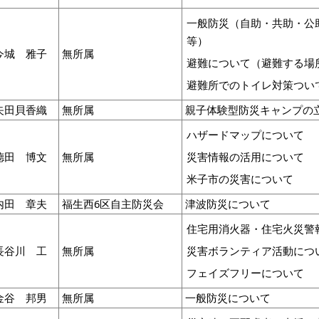
一般防災（自助・共助・
等）
今城 雅子
無所属
避難について（避難する場
避難所でのトイレ対策つい
矢田貝香織
無所属
親子体験型防災キャンプ
ハザードマップについて
德田 博文
無所属
災害情報の活用について
米子市の災害について
内田 章夫
福生西6区自主防災会
津波防災について
住宅用消火器・住宅火災警
長谷川 工
無所属
災害ボランティア活動につ
フェイズフリーについて
金谷 邦男
無所属
一般防災について