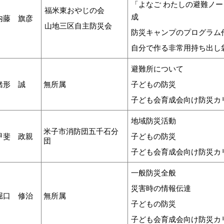
「よなご わたしの避難ノ
福米東おやじの会
成
内藤 旗彦
山地三区自主防災会
防災キャンプのプログラム
自分で作る非常用持ち出し
避難所について
緒形 誠
無所属
子どもの防災
子ども会育成会向け防災カ
地域防災活動
米子市消防団五千石分
甲斐 政親
子どもの防災
団
子ども会育成会向け防災カ
一般防災全般
災害時の情報伝達
堀口 修治
無所属
子どもの防災
子ども会育成会向け防災カ