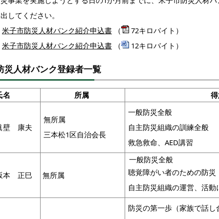
防災事業を実施しようとする日の1か月前までに、米子市防災人材バ
提出してください。
米子市防災人材バンク紹介申込書
（
72キロバイト）
米子市防災人材バンク紹介申込書
（
12キロバイト）
防災人材バンク登録者一覧
氏名
所属
得
一般防災全般
無所属
眞壁 康夫
自主防災組織の訓練全般
三本松1区自治会長
救急救命、AED講習
一般防災全般
聴覚障がい者のための防災
坂本 正巳
無所属
自主防災組織の運営、活動
防災の第一歩（家族で話し