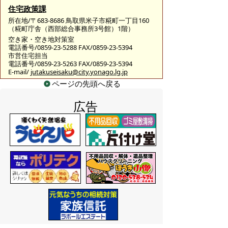
住宅政策課
所在地/〒683-8686 鳥取県米子市糀町一丁目160
（糀町庁舎（西部総合事務所3号館）1階）
空き家・空き地対策室
電話番号/0859-23-5288 FAX/0859-23-5394
市営住宅担当
電話番号/0859-23-5263 FAX/0859-23-5394
E-mail/
jutakuseisaku@city.yonago.lg.jp
ページの先頭へ戻る
広告