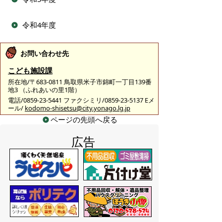
令和4年度
お問い合わせ先
こども施設課
所在地/〒683-0811 鳥取県米子市錦町一丁目139番
地3 （ふれあいの里1階）
電話/0859-23-5441 ファクシミリ/0859-23-5137 Eメ
ール/
kodomo-shisetsu@city.yonago.lg.jp
ページの先頭へ戻る
広告